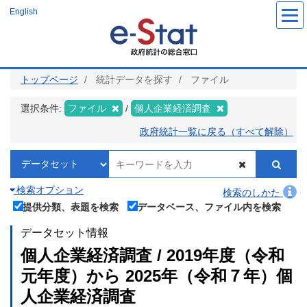
メ
English
イ
ン
コ
ン
テ
ン
ツ
トップページ
統計データを探す
ファイル
に
移
動
選択条件:
ファイル
個人企業経済調査
政府統計一覧に戻る（すべて解除）
検索オプション
検索のしかた
提供分類、表題を検索
データベース、ファイル内を検索
データセット情報
個人企業経済調査 / 2019年度（令和
元年度）から 2025年（令和７年）個
人企業経済調査