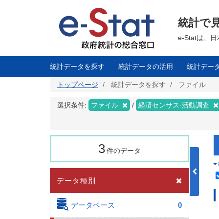
メ
イ
ン
統計で
コ
ン
テ
e-Stat
ン
ツ
に
移
統計データを探す
統計データの活用
統計デー
動
トップページ
統計データを探す
ファイル
選択条件:
ファイル
経済センサス‐活動調査
3
件のデータ
データ種別
データベース
0