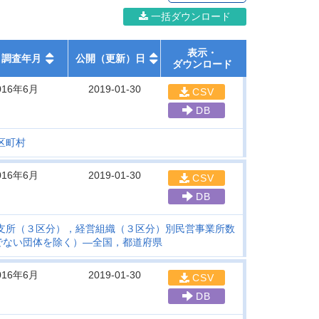
一括ダウンロード
表示・
調査年月
公開（更新）日
ダウンロード
016年6月
2019-01-30
CSV
DB
区町村
016年6月
2019-01-30
CSV
DB
支所（３区分），経営組織（３区分）別民営事業所数
でない団体を除く）―全国，都道府県
016年6月
2019-01-30
CSV
DB