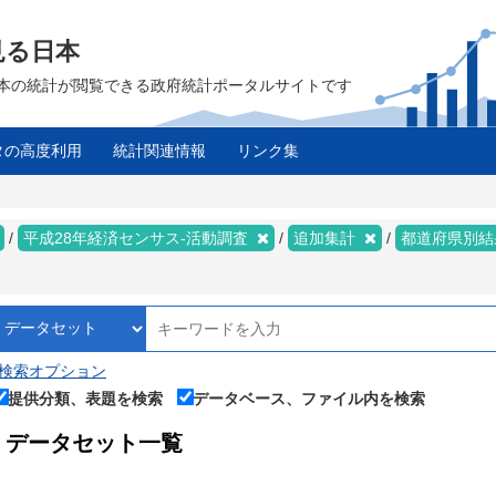
見る日本
は、日本の統計が閲覧できる政府統計ポータルサイトです
タの高度利用
統計関連情報
リンク集
平成28年経済センサス‐活動調査
追加集計
都道府県別
検索オプション
提供分類、表題を検索
データベース、ファイル内を検索
データセット一覧