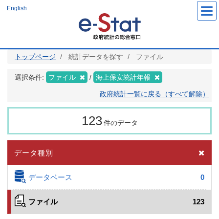
メ
English
イ
ン
コ
ン
テ
ン
ツ
トップページ
統計データを探す
ファイル
に
移
動
選択条件:
ファイル
海上保安統計年報
政府統計一覧に戻る（すべて解除）
123
件のデータ
データ種別
データベース
0
ファイル
123