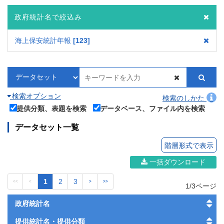
政府統計名で絞込み
海上保安統計年報
123
検索オプション
検索のしかた
提供分類、表題を検索
データベース、ファイル内を検索
データセット一覧
階層形式で表示
一括ダウンロード
1
2
3
<<
<
>
>>
1/3ページ
政府統計名
提供統計名・提供分類