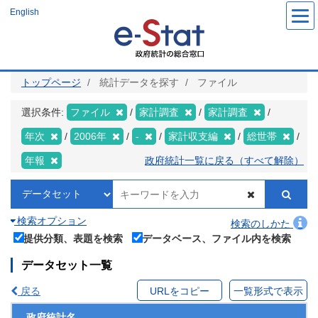
メ
English
イ
ン
コ
ン
テ
ン
ツ
トップページ
統計データを探す
ファイル
に
移
動
選択条件:
ファイル
家計調査
家計調査
年次
2006年
-
家計収支編
総世帯
年報
政府統計一覧に戻る（すべて解除）
検索オプション
検索のしかた
提供分類、表題を検索
データベース、ファイル内を検索
データセット一覧
戻る
URLをコピー
一覧形式で表示
政府統計名