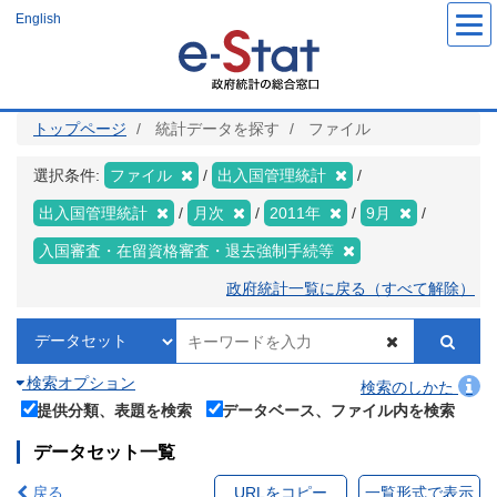
メ
English
イ
ン
コ
ン
テ
ン
ツ
トップページ
統計データを探す
ファイル
に
移
動
選択条件:
ファイル
出入国管理統計
出入国管理統計
月次
2011年
9月
入国審査・在留資格審査・退去強制手続等
政府統計一覧に戻る（すべて解除）
検索オプション
検索のしかた
提供分類、表題を検索
データベース、ファイル内を検索
データセット一覧
戻る
URLをコピー
一覧形式で表示