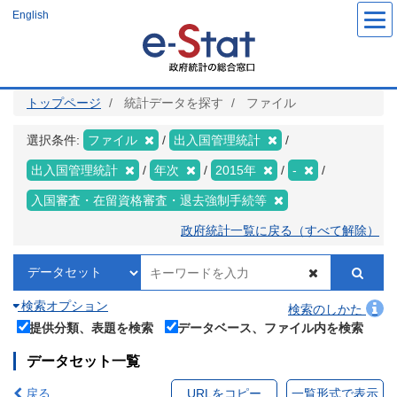
メ
English
イ
ン
コ
ン
テ
ン
ツ
トップページ
統計データを探す
ファイル
に
移
動
選択条件:
ファイル
出入国管理統計
出入国管理統計
年次
2015年
-
入国審査・在留資格審査・退去強制手続等
政府統計一覧に戻る（すべて解除）
検索オプション
検索のしかた
提供分類、表題を検索
データベース、ファイル内を検索
データセット一覧
戻る
URLをコピー
一覧形式で表示