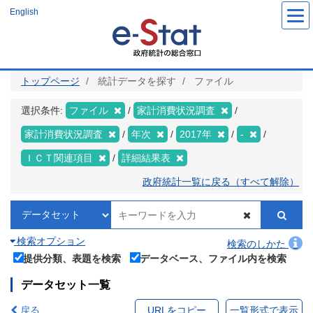
メ
English
イ
ン
コ
ン
テ
ン
ツ
トップページ
統計データを探す
ファイル
に
移
動
選択条件:
ファイル
家計消費状況調査
家計消費状況調査
年次
2017年
-
ＩＣＴ関連項目
詳細結果表
政府統計一覧に戻る（すべて解除）
検索オプション
検索のしかた
提供分類、表題を検索
データベース、ファイル内を検索
データセット一覧
戻る
URLをコピー
一覧形式で表示