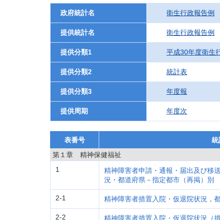
政府統計名
衛生行政報告例
提供統計名
衛生行政報告例
提供分類1
平成30年度衛生
提供分類2
統計表
提供分類3
年度報
提供周期
年度次
表番号
統
第１章 精神保健福祉
1
精神障害者申請・通報・届出及び移
況・都道府県－指定都市（再掲）別
2-1
精神障害者措置入院・仮退院状況，
2-2
精神障害者措置入院・仮退院状況（