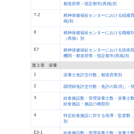
都道府県－指定都市(再掲)別
7-2
精神保健福祉センターにおける組織育
掲)別
8
精神保健福祉センターにおける職種
（再掲）別
E7
精神保健福祉センターにおける技術
機関・都道府県－指定都市(再掲)別
第２章 栄養
1
栄養士免許交付数，都道府県別
2
調理師免許交付数・免許の取消し・
3
給食施設数・管理栄養士数・栄養士
給食施設・施設の種類別
4
特定給食施設に対する指導・監督数
別
E3-1
給食施設数・管理栄養士数・栄養士