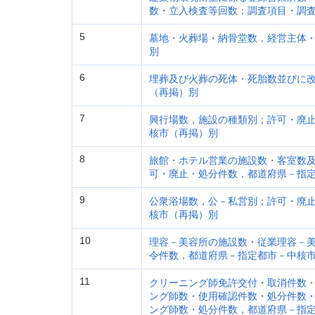
数・立入検査等回数；調査項目・調
5
墓地・火葬場・納骨堂数，経営主体
別
6
埋葬及び火葬の死体・死胎数並びに
（再掲）別
7
興行場数，施設の種類別；許可・廃
核市（再掲）別
8
旅館・ホテル営業の施設数・客室数
可・廃止・処分件数，都道府県－指
9
公衆浴場数，公－私営別；許可・廃
核市（再掲）別
10
理容－美容所の施設数・従業理容－
令件数，都道府県－指定都市－中核
11
クリーニング師免許交付・取消件数
ング師数・使用確認件数・処分件数
ング師数・処分件数，都道府県－指