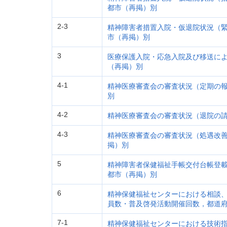
都市（再掲）別
2-3
精神障害者措置入院・仮退院状況（
市（再掲）別
3
医療保護入院・応急入院及び移送に
（再掲）別
4-1
精神医療審査会の審査状況（定期の
別
4-2
精神医療審査会の審査状況（退院の
4-3
精神医療審査会の審査状況（処遇改
掲）別
5
精神障害者保健福祉手帳交付台帳登
都市（再掲）別
6
精神保健福祉センターにおける相談
員数・普及啓発活動開催回数，都道
7-1
精神保健福祉センターにおける技術