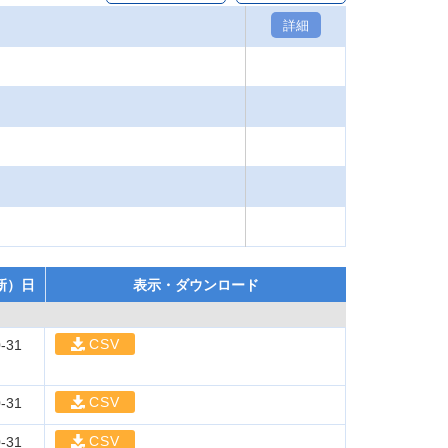
詳細
新）日
表示・ダウンロード
CSV
-31
CSV
-31
CSV
-31