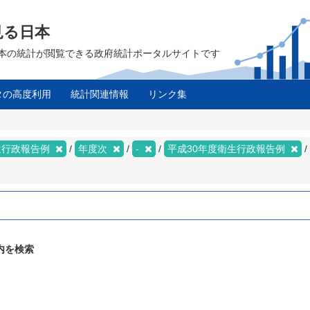
見る日本
は、日本の統計が閲覧できる政府統計ポータルサイトです
タの高度利用
統計関連情報
リンク集
生行政報告例
年度次
-
平成30年度衛生行政報告例
内を検索