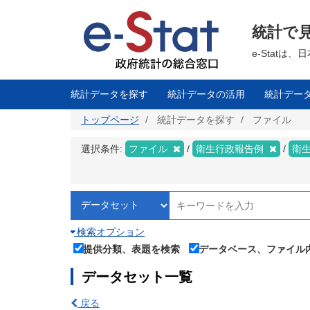
メ
イ
ン
統計で
コ
ン
テ
e-Stat
ン
ツ
に
移
統計データを探す
統計データの活用
統計デー
動
トップページ
統計データを探す
ファイル
選択条件:
ファイル
衛生行政報告例
衛
検索オプション
提供分類、表題を検索
データベース、ファイル
データセット一覧
戻る