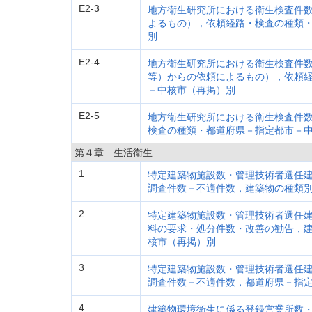
E2-3
地方衛生研究所における衛生検査件
よるもの），依頼経路・検査の種類
別
E2-4
地方衛生研究所における衛生検査件
等）からの依頼によるもの），依頼
－中核市（再掲）別
E2-5
地方衛生研究所における衛生検査件
検査の種類・都道府県－指定都市－
第４章 生活衛生
1
特定建築物施設数・管理技術者選任
調査件数－不適件数，建築物の種類
2
特定建築物施設数・管理技術者選任
料の要求・処分件数・改善の勧告，
核市（再掲）別
3
特定建築物施設数・管理技術者選任
調査件数－不適件数，都道府県－指
4
建築物環境衛生に係る登録営業所数