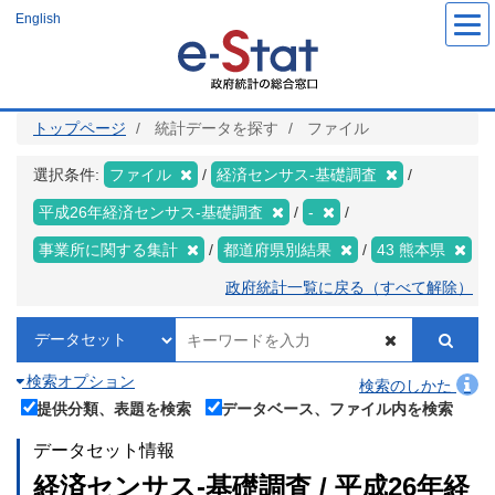
メ
English
イ
ン
コ
ン
テ
ン
ツ
トップページ
統計データを探す
ファイル
に
移
動
選択条件:
ファイル
経済センサス‐基礎調査
平成26年経済センサス‐基礎調査
-
事業所に関する集計
都道府県別結果
43 熊本県
政府統計一覧に戻る（すべて解除）
検索オプション
検索のしかた
提供分類、表題を検索
データベース、ファイル内を検索
データセット情報
経済センサス‐基礎調査 / 平成26年経