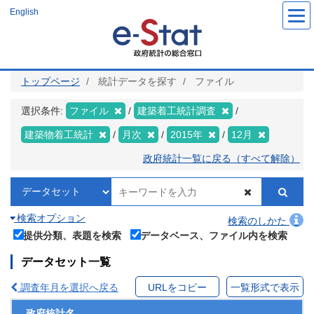
メ
English
イ
ン
コ
ン
テ
ン
ツ
トップページ
統計データを探す
ファイル
に
移
動
選択条件:
ファイル
建築着工統計調査
建築物着工統計
月次
2015年
12月
政府統計一覧に戻る（すべて解除）
検索オプション
検索のしかた
提供分類、表題を検索
データベース、ファイル内を検索
データセット一覧
調査年月を選択へ戻る
URLをコピー
一覧形式で表示
政府統計名