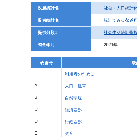
政府統計名
社会・人口統計
提供統計名
統計でみる都道府
提供分類1
社会生活統計指
調査年月
2021年
表番号
統
利用者のために
A
人口・世帯
B
自然環境
C
経済基盤
D
行政基盤
E
教育