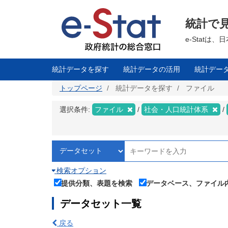
メ
イ
ン
統計で
コ
ン
テ
e-Stat
ン
ツ
に
移
統計データを探す
統計データの活用
統計デー
動
トップページ
統計データを探す
ファイル
選択条件:
ファイル
社会・人口統計体系
検索オプション
提供分類、表題を検索
データベース、ファイル
データセット一覧
戻る