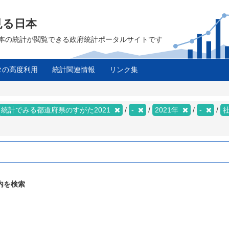
見る日本
は、日本の統計が閲覧できる政府統計ポータルサイトです
タの高度利用
統計関連情報
リンク集
統計でみる都道府県のすがた2021
-
2021年
-
内を検索