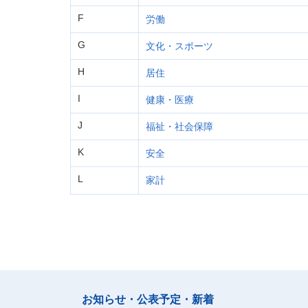
F
労働
G
文化・スポーツ
H
居住
I
健康・医療
J
福祉・社会保障
K
安全
L
家計
お知らせ・公表予定・新着