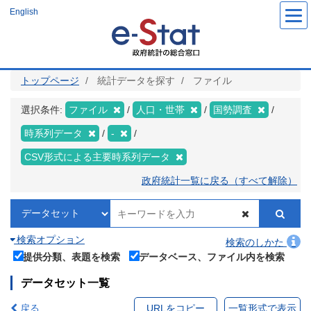
メ
English
イ
ン
コ
ン
テ
ン
ツ
トップページ
統計データを探す
ファイル
に
移
動
選択条件:
ファイル
人口・世帯
国勢調査
時系列データ
-
CSV形式による主要時系列データ
政府統計一覧に戻る（すべて解除）
検索オプション
検索のしかた
提供分類、表題を検索
データベース、ファイル内を検索
データセット一覧
戻る
URLをコピー
一覧形式で表示