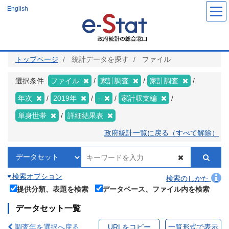
メ
English
イ
ン
コ
ン
テ
ン
ツ
トップページ
統計データを探す
ファイル
に
移
動
選択条件:
ファイル
家計調査
家計調査
年次
2019年
-
家計収支編
単身世帯
詳細結果表
政府統計一覧に戻る（すべて解除）
検索オプション
検索のしかた
提供分類、表題を検索
データベース、ファイル内を検索
データセット一覧
調査年を選択へ戻る
URLをコピー
一覧形式で表示