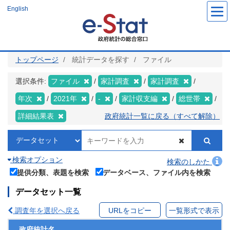
メ
English
イ
ン
コ
ン
テ
ン
ツ
トップページ
統計データを探す
ファイル
に
移
動
選択条件:
ファイル
家計調査
家計調査
年次
2021年
-
家計収支編
総世帯
詳細結果表
政府統計一覧に戻る（すべて解除）
検索オプション
検索のしかた
提供分類、表題を検索
データベース、ファイル内を検索
データセット一覧
調査年を選択へ戻る
URLをコピー
一覧形式で表示
政府統計名