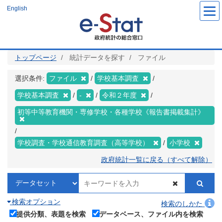
メ
English
イ
ン
コ
ン
テ
ン
ツ
トップページ
統計データを探す
ファイル
に
移
動
選択条件:
ファイル
学校基本調査
学校基本調査
-
令和２年度
初等中等教育機関・専修学校・各種学校《報告書掲載集計》
学校調査・学校通信教育調査（高等学校）
小学校
政府統計一覧に戻る（すべて解除）
検索オプション
検索のしかた
提供分類、表題を検索
データベース、ファイル内を検索