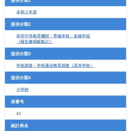
提供分類1
令和２年度
提供分類2
初等中等教育機関・専修学校・各種学校
《報告書掲載集計》
提供分類3
学校調査・学校通信教育調査（高等学校）
提供分類4
小学校
表番号
41
統計表名