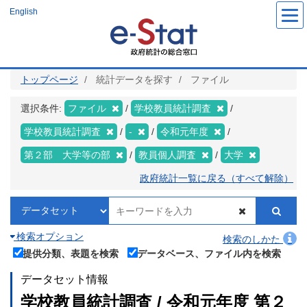
メ
English
イ
ン
コ
ン
テ
ン
ツ
トップページ
統計データを探す
ファイル
に
移
動
選択条件:
ファイル
学校教員統計調査
学校教員統計調査
-
令和元年度
第２部 大学等の部
教員個人調査
大学
政府統計一覧に戻る（すべて解除）
検索オプション
検索のしかた
提供分類、表題を検索
データベース、ファイル内を検索
データセット情報
学校教員統計調査 / 令和元年度 第２