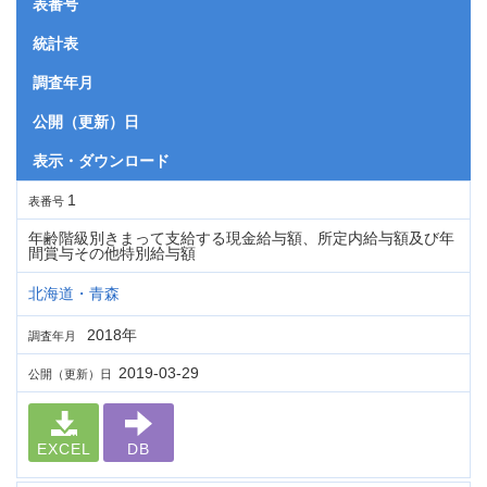
表番号
統計表
調査年月
公開（更新）日
表示・ダウンロード
1
表番号
年齢階級別きまって支給する現金給与額、所定内給与額及び年
間賞与その他特別給与額
北海道・青森
2018年
調査年月
2019-03-29
公開（更新）日
EXCEL
DB