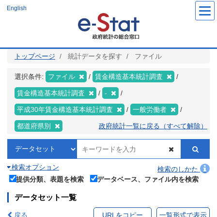
メ
English
イ
ン
コ
ン
テ
ン
ツ
トップページ
統計データを探す
ファイル
に
移
動
選択条件:
ファイル
賃金構造基本統計調査
賃金構造基本統計調査
-
平成30年賃金構造基本統計調査
一般労働者
都道府県別
政府統計一覧に戻る（すべて解除）
検索オプション
検索のしかた
提供分類、表題を検索
データベース、ファイル内を検索
データセット一覧
戻る
URLをコピー
一覧形式で表示