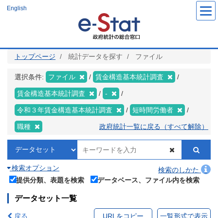
メ
English
イ
ン
コ
ン
テ
ン
ツ
トップページ
統計データを探す
ファイル
に
移
動
選択条件:
ファイル
賃金構造基本統計調査
賃金構造基本統計調査
-
令和３年賃金構造基本統計調査
短時間労働者
職種
政府統計一覧に戻る（すべて解除）
検索オプション
検索のしかた
提供分類、表題を検索
データベース、ファイル内を検索
データセット一覧
戻る
URLをコピー
一覧形式で表示