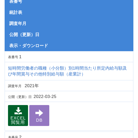
表番号
統計表
調査年月
公開（更新）日
表示・ダウンロード
1
表番号
短時間労働者の職種（小分類）別1時間当たり所定内給与額及
び年間賞与その他特別給与額（産業計）
2021年
調査年月
2022-03-25
公開（更新）日
EXCEL
DB
閲覧用
2
表番号