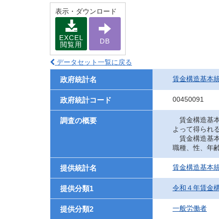
表示・ダウンロード
EXCEL
DB
閲覧用
データセット一覧に戻る
賃金構造基本
政府統計名
00450091
政府統計コード
賃金構造基本
調査の概要
よって得られ
賃金構造基本
職種、性、年
賃金構造基本
提供統計名
令和４年賃金
提供分類1
一般労働者
提供分類2