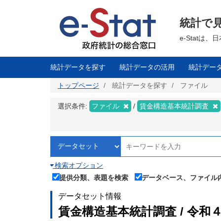
メ
イ
ン
統計で
コ
ン
テ
e-Stat
ン
ツ
に
移
統計データを探す
統計データの活用
統計デー
動
トップページ
統計データを探す
ファイル
選択条件:
ファイル
賃金構造基本統計調査
検索オプション
提供分類、表題を検索
データベース、ファイル
データセット情報
賃金構造基本統計調査 / 令和