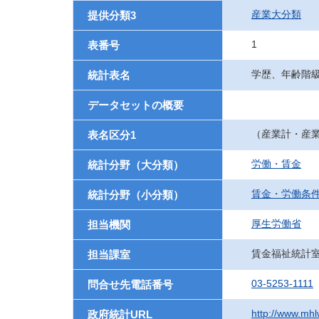
産業大分類
提供分類3
1
表番号
学歴、年齢階
統計表名
データセットの概要
（産業計・産
表名区分1
労働・賃金
統計分野（大分類）
賃金・労働条
統計分野（小分類）
厚生労働省
担当機関
賃金福祉統計
担当課室
03-5253-1111
問合せ先電話番号
http://www.mhlw
政府統計URL