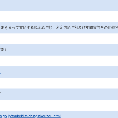
級別きまって支給する現金給与額、所定内給与額及び年間賞与その他特
業別）
件
室
.go.jp/toukei/list/chinginkouzou.html