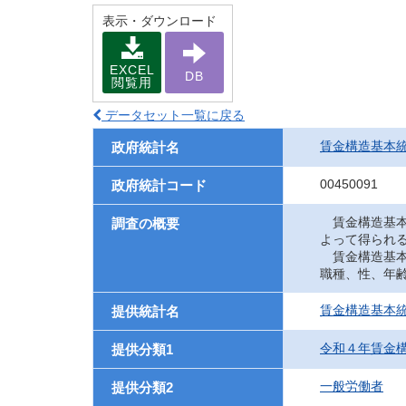
表示・ダウンロード
EXCEL
DB
閲覧用
データセット一覧に戻る
賃金構造基本
政府統計名
00450091
政府統計コード
賃金構造基本
調査の概要
よって得られ
賃金構造基本
職種、性、年
賃金構造基本
提供統計名
令和４年賃金
提供分類1
一般労働者
提供分類2