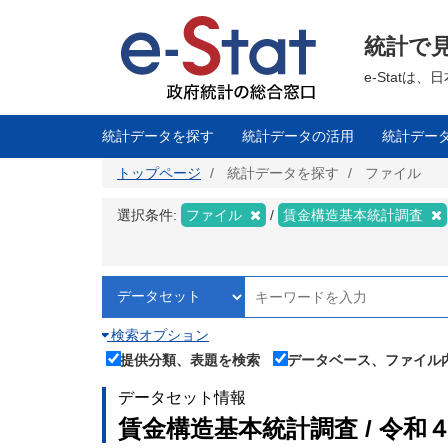
メ
イ
ン
統計で
コ
ン
テ
e-Stat
ン
ツ
に
移
統計データを探す
統計データの活用
統計デー
動
トップページ
統計データを探す
ファイル
選択条件:
ファイル
賃金構造基本統計調査
検索オプション
提供分類、表題を検索
データベース、ファイル
データセット情報
賃金構造基本統計調査 / 令和