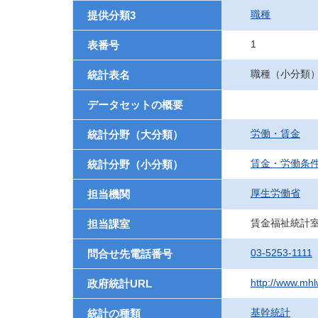
職種
提供分類3
1
表番号
職種（小分類
統計表名
データセットの概要
労働・賃金
統計分野（大分類）
賃金・労働条
統計分野（小分類）
厚生労働省
担当機関
賃金福祉統計
担当課室
03-5253-1111
問合せ先電話番号
http://www.mhlw
政府統計URL
基幹統計
統計の種類