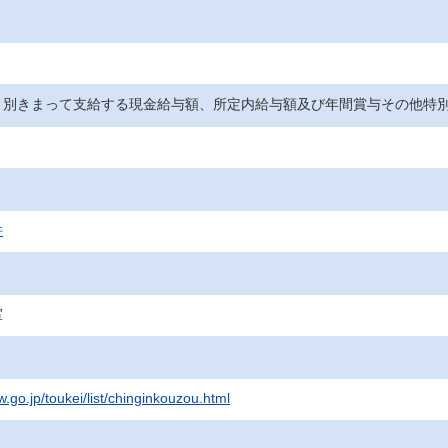
）別きまって支給する現金給与額、所定内給与額及び年間賞与その他特
件
室
.go.jp/toukei/list/chinginkouzou.html