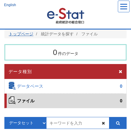
メ
English
イ
ン
コ
ン
テ
ン
ツ
トップページ
統計データを探す
ファイル
に
移
動
0
件のデータ
データ種別
データベース
0
ファイル
0