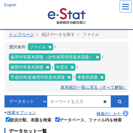
メ
English
イ
ン
コ
ン
テ
ン
ツ
トップページ
統計データを探す
ファイル
に
移
動
選択条件:
ファイル
雇用均等基本調査（女性雇用管理基本調査）
雇用均等基本調査
年度次
平成30年度雇用均等基本調査
事業所調査
政府統計一覧に戻る（すべて解除）
検索オプション
検索のしかた
提供分類、表題を検索
データベース、ファイル内を検索
データセット一覧