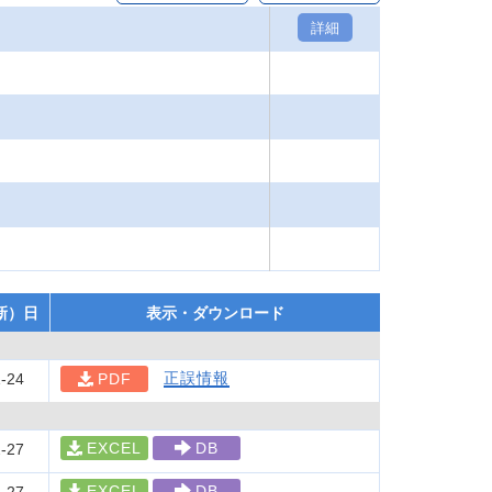
詳細
新）日
表示・ダウンロード
正誤情報
-24
PDF
EXCEL
DB
-27
EXCEL
DB