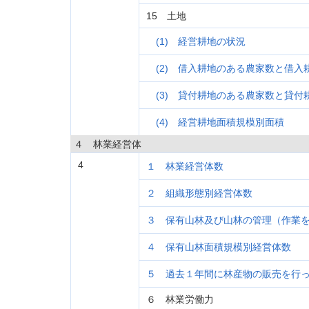
15 土地
(1) 経営耕地の状況
(2) 借入耕地のある農家数と借入
(3) 貸付耕地のある農家数と貸付
(4) 経営耕地面積規模別面積
４ 林業経営体
4
１ 林業経営体数
２ 組織形態別経営体数
３ 保有山林及び山林の管理（作業
４ 保有山林面積規模別経営体数
５ 過去１年間に林産物の販売を行
６ 林業労働力