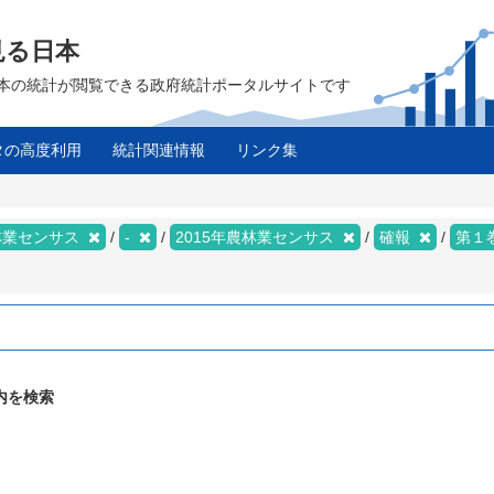
見る日本
は、日本の統計が閲覧できる政府統計ポータルサイトです
タの高度利用
統計関連情報
リンク集
林業センサス
-
2015年農林業センサス
確報
第１
内を検索