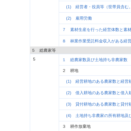
(1) 経営者・役員等（世帯員含
(2) 雇用労働
７ 素材生産を行った経営体数と素
８ 林業作業受託料金収入がある経
５ 総農家等
5
１ 総農家数及び土地持ち非農家数
２ 耕地
(1) 経営耕地のある農家数と経営
(2) 借入耕地のある農家数と借入
(3) 貸付耕地のある農家数と貸付
(4) 土地持ち非農家の所有耕地及
３ 耕作放棄地