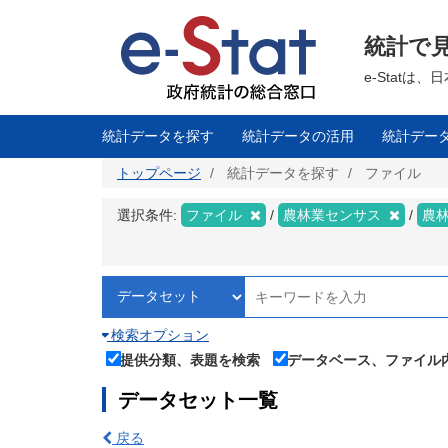
メ
イ
ン
統計で
コ
ン
テ
e-Stat
ン
ツ
に
移
統計データを探す
統計データの活用
統計デー
動
トップページ
統計データを探す
ファイル
選択条件:
ファイル
農林業センサス
農
検索オプション
提供分類、表題を検索
データベース、ファイル
データセット一覧
戻る