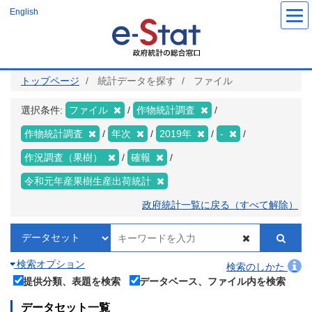
メ
English
イ
ン
コ
ン
テ
ン
ツ
トップページ
統計データを探す
ファイル
に
移
動
選択条件:
ファイル
作物統計調査
作物統計調査
年次
2019年
-
作況調査（果樹）
確報
令和元年産果樹生産出荷統計
政府統計一覧に戻る（すべて解除）
検索オプション
検索のしかた
提供分類、表題を検索
データベース、ファイル内を検索
データセット一覧