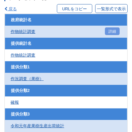
戻る
URLをコピー
一覧形式で表示
政府統計名
作物統計調査
詳細
提供統計名
作物統計調査
提供分類1
作況調査（果樹）
提供分類2
確報
提供分類3
令和元年産果樹生産出荷統計