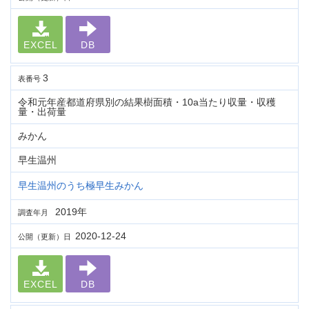
EXCEL
DB
3
表番号
令和元年産都道府県別の結果樹面積・10a当たり収量・収穫
量・出荷量
みかん
早生温州
早生温州のうち極早生みかん
2019年
調査年月
2020-12-24
公開（更新）日
EXCEL
DB