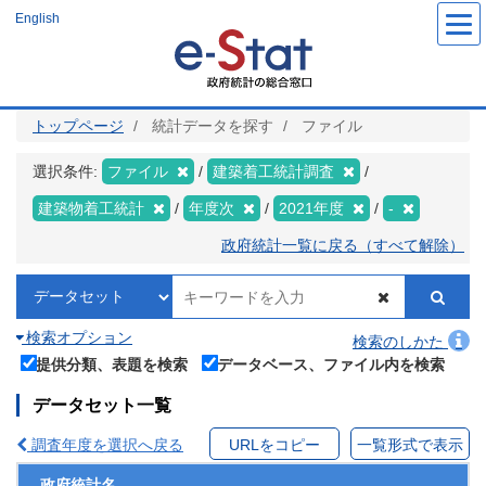
メ
English
イ
ン
コ
ン
テ
ン
ツ
トップページ
統計データを探す
ファイル
に
移
動
選択条件:
ファイル
建築着工統計調査
建築物着工統計
年度次
2021年度
-
政府統計一覧に戻る（すべて解除）
検索オプション
検索のしかた
提供分類、表題を検索
データベース、ファイル内を検索
データセット一覧
調査年度を選択へ戻る
URLをコピー
一覧形式で表示
政府統計名