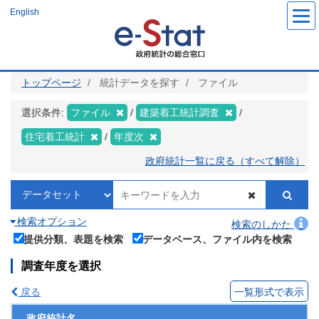
メ
English
イ
ン
コ
ン
テ
ン
ツ
トップページ
統計データを探す
ファイル
に
移
動
選択条件:
ファイル
建築着工統計調査
住宅着工統計
年度次
政府統計一覧に戻る（すべて解除）
検索オプション
検索のしかた
提供分類、表題を検索
データベース、ファイル内を検索
調査年度を選択
戻る
一覧形式で表示
政府統計名