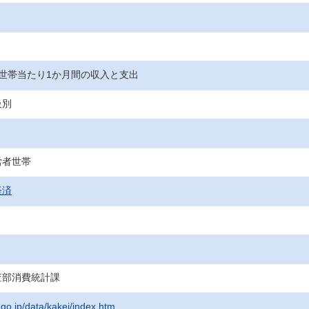
世帯当たり1か月間の収入と支出
級別
労者世帯
経済
査部消費統計課
.go.jp/data/kakei/index.htm