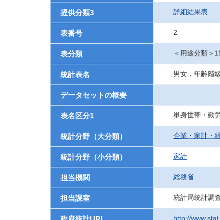
詳細結果表
提供分類3
2
表番号
＜用途分類＞1
表分類
男女，年齢階
統計表名
データセットの概要
単身世帯・勤
表名区分1
企業・家計・
統計分野（大分類）
家計
統計分野（小分類）
総務省
担当機関
統計局統計調
担当課室
http://www.stat
政府統計URL