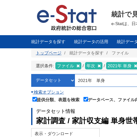
メ
イ
ン
統計で
コ
ン
テ
e-Stat
ン
ツ
に
移
統計データを探す
統計データの活用
統計デー
動
トップページ
統計データを探す
ファイル
選択条件:
ファイル
年次
2021年 単身
検索オプション
提供分類、表題を検索
データベース、ファイル
データセット情報
家計調査 / 家計収支編
単身
世
表示・ダウンロード