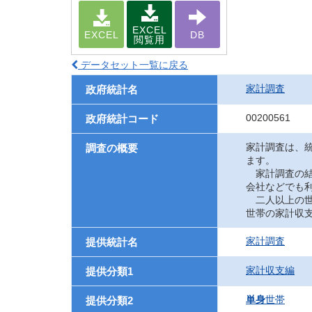
EXCEL
EXCEL
DB
閲覧用
データセット一覧に戻る
家計調査
政府統計名
00200561
政府統計コード
家計調査は、
調査の概要
ます。
家計調査の結
会社などでも
二人以上の世
世帯の家計収
家計調査
提供統計名
家計収支編
提供分類1
単身
世帯
提供分類2