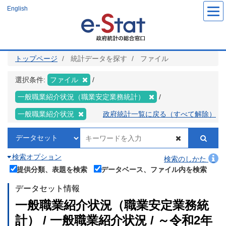
メ
English
イ
ン
コ
ン
テ
ン
ツ
トップページ
統計データを探す
ファイル
に
移
動
選択条件:
ファイル
一般職業紹介状況（職業安定業務統計）
一般職業紹介状況
政府統計一覧に戻る（すべて解除）
検索オプション
検索のしかた
提供分類、表題を検索
データベース、ファイル内を検索
データセット情報
一般職業紹介状況（職業安定業務統
計） / 一般職業紹介状況 / ～令和2年