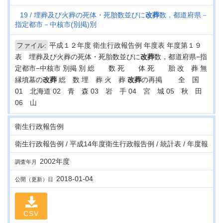
19
埋葬及び火葬の死体・死胎数並びに
改葬
数，都道府県－
指定都市－中核市(別掲)別
ファイル:
平成１２年度 衛生行政報告例 年度表 年度第１９
表 埋葬及び火葬の死体・死胎数並びに
改葬
数，都道府県−指
定都市−中核市 別掲 別 総 数 死 体 死 胎 改 葬 無
縁墳墓の
改葬
総 数 埋 葬 火 葬
改葬
の再掲 全 国
01 北海道 02 青 森 03 岩 手 04 宮 城 05 秋 田
06 山
衛生行政報告例
衛生行政報告例 / 平成14年度衛生行政報告例 / 統計表 / 年度報
2002年度
調査年月
2018-01-04
公開（更新）日
CSV