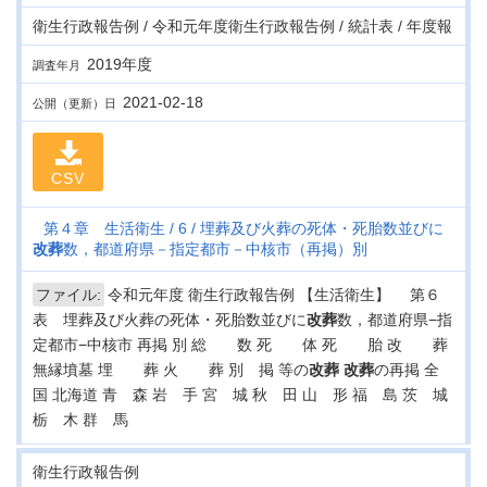
衛生行政報告例 / 令和元年度衛生行政報告例 / 統計表 / 年度報
2019年度
調査年月
2021-02-18
公開（更新）日
CSV
第４章 生活衛生
6
埋葬及び火葬の死体・死胎数並びに
改葬
数，都道府県－指定都市－中核市（再掲）別
ファイル:
令和元年度 衛生行政報告例 【生活衛生】 第６
表 埋葬及び火葬の死体・死胎数並びに
改葬
数，都道府県−指
定都市−中核市 再掲 別 総 数 死 体 死 胎 改 葬
無縁墳墓 埋 葬 火 葬 別 掲 等の
改葬
改葬
の再掲 全
国 北海道 青 森 岩 手 宮 城 秋 田 山 形 福 島 茨 城
栃 木 群 馬
衛生行政報告例