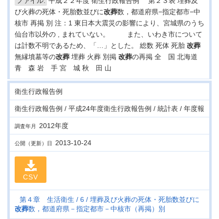
ファイル:
平成２２年度 衛生行政報告例 第２３表 埋葬及
び火葬の死体・死胎数並びに
改葬
数，都道府県−指定都市−中
核市 再掲 別 注：1 東日本大震災の影響により、宮城県のうち
仙台市以外の , まれていない。 また、いわき市について
は計数不明であるため、「…」とした。 総数 死体 死胎
改葬
無縁墳墓等の
改葬
埋葬 火葬 別掲
改葬
の再掲 全 国 北海道
青 森 岩 手 宮 城 秋 田 山
衛生行政報告例
衛生行政報告例 / 平成24年度衛生行政報告例 / 統計表 / 年度報
2012年度
調査年月
2013-10-24
公開（更新）日
CSV
第４章 生活衛生
6
埋葬及び火葬の死体・死胎数並びに
改葬
数，都道府県－指定都市－中核市（再掲）別