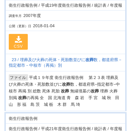
衛生行政報告例 / 平成19年度衛生行政報告例 / 統計表 / 年度報
2007年度
調査年月
2018-01-04
公開（更新）日
CSV
23
埋葬及び火葬の死体・死胎数並びに
改葬
数，都道府県－
指定都市－中核市（再掲）別
ファイル:
平成１９年度 衛生行政報告例 第２３表 埋葬及
び火葬の死体・死胎数並びに
改葬
数，都道府県−指定都市−中
核市 再掲 別 総数 死体 死胎
改葬
無縁墳墓の
改葬
埋葬 火葬
別掲
改葬
の再掲 全 国 北海道 青 森 岩 手 宮 城 秋 田
山 形 福 島 茨 城 栃 木 群 馬 埼
衛生行政報告例
衛生行政報告例 / 平成21年度衛生行政報告例 / 統計表 / 年度報