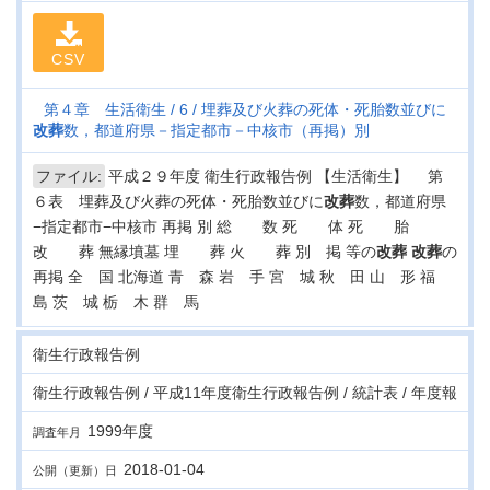
CSV
第４章 生活衛生
6
埋葬及び火葬の死体・死胎数並びに
改葬
数，都道府県－指定都市－中核市（再掲）別
ファイル:
平成２９年度 衛生行政報告例 【生活衛生】 第
６表 埋葬及び火葬の死体・死胎数並びに
改葬
数，都道府県
−指定都市−中核市 再掲 別 総 数 死 体 死 胎
改 葬 無縁墳墓 埋 葬 火 葬 別 掲 等の
改葬
改葬
の
再掲 全 国 北海道 青 森 岩 手 宮 城 秋 田 山 形 福
島 茨 城 栃 木 群 馬
衛生行政報告例
衛生行政報告例 / 平成11年度衛生行政報告例 / 統計表 / 年度報
1999年度
調査年月
2018-01-04
公開（更新）日