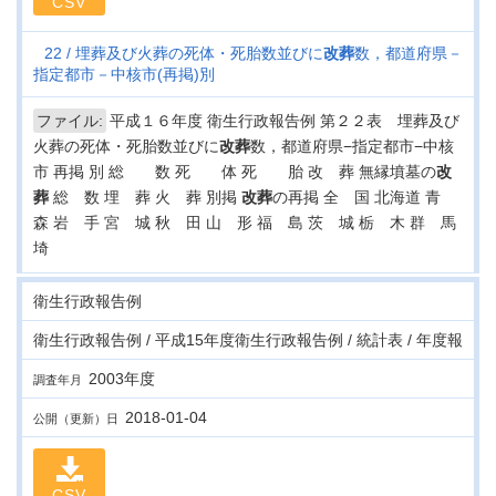
CSV
22
埋葬及び火葬の死体・死胎数並びに
改葬
数，都道府県－
指定都市－中核市(再掲)別
ファイル:
平成１６年度 衛生行政報告例 第２２表 埋葬及び
火葬の死体・死胎数並びに
改葬
数，都道府県−指定都市−中核
市 再掲 別 総 数 死 体 死 胎 改 葬 無縁墳墓の
改
葬
総 数 埋 葬 火 葬 別掲
改葬
の再掲 全 国 北海道 青
森 岩 手 宮 城 秋 田 山 形 福 島 茨 城 栃 木 群 馬
埼
衛生行政報告例
衛生行政報告例 / 平成15年度衛生行政報告例 / 統計表 / 年度報
2003年度
調査年月
2018-01-04
公開（更新）日
CSV