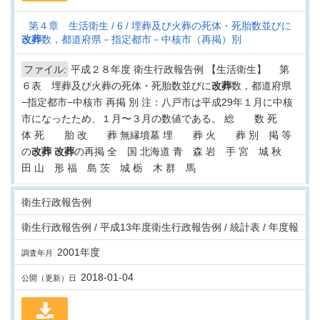
第４章 生活衛生
6
埋葬及び火葬の死体・死胎数並びに
改葬
数，都道府県－指定都市－中核市（再掲）別
ファイル:
平成２８年度 衛生行政報告例 【生活衛生】 第
６表 埋葬及び火葬の死体・死胎数並びに
改葬
数，都道府県
−指定都市−中核市 再掲 別 注：八戸市は平成29年１月に中核
市になったため、１月〜３月の数値である。 総 数 死
体 死 胎 改 葬 無縁墳墓 埋 葬 火 葬 別 掲 等
の
改葬
改葬
の再掲 全 国 北海道 青 森 岩 手 宮 城 秋
田 山 形 福 島 茨 城 栃 木 群 馬
衛生行政報告例
衛生行政報告例 / 平成13年度衛生行政報告例 / 統計表 / 年度報
2001年度
調査年月
2018-01-04
公開（更新）日