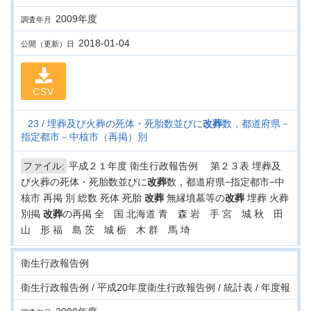
2009年度
調査年月
2018-01-04
公開（更新）日
CSV
23
埋葬及び火葬の死体・死胎数並びに
改葬
数，都道府県－
指定都市－中核市（再掲）別
ファイル:
平成２１年度 衛生行政報告例 第２３表 埋葬及
び火葬の死体・死胎数並びに
改葬
数，都道府県−指定都市−中
核市 再掲 別 総数 死体 死胎
改葬
無縁墳墓等の
改葬
埋葬 火葬
別掲
改葬
の再掲 全 国 北海道 青 森 岩 手 宮 城 秋 田
山 形 福 島 茨 城 栃 木 群 馬 埼
衛生行政報告例
衛生行政報告例 / 平成20年度衛生行政報告例 / 統計表 / 年度報