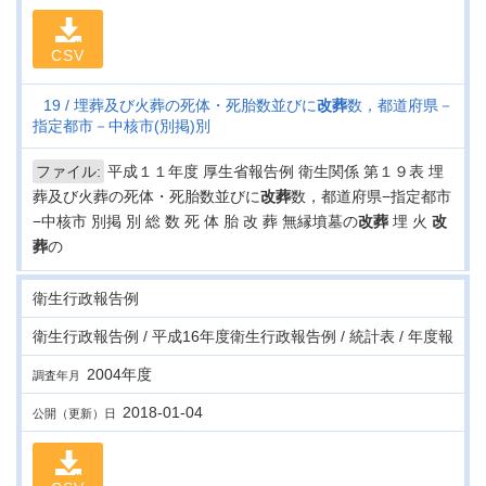
CSV
19
埋葬及び火葬の死体・死胎数並びに
改葬
数，都道府県－
指定都市－中核市(別掲)別
ファイル:
平成１１年度 厚生省報告例 衛生関係 第１９表 埋
葬及び火葬の死体・死胎数並びに
改葬
数，都道府県−指定都市
−中核市 別掲 別 総 数 死 体 胎 改 葬 無縁墳墓の
改葬
埋 火
改
葬
の
衛生行政報告例
衛生行政報告例 / 平成16年度衛生行政報告例 / 統計表 / 年度報
2004年度
調査年月
2018-01-04
公開（更新）日