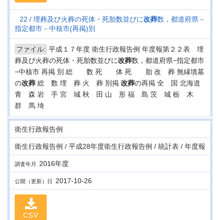
22
埋葬及び火葬の死体・死胎数並びに
改葬
数，都道府県－
指定都市－中核市(再掲)別
ファイル:
平成１７年度 衛生行政報告例 年度報第２２表 埋
葬及び火葬の死体・死胎数並びに
改葬
数，都道府県−指定都市
−中核市 再掲 別 総 数 死 体 死 胎 改 葬 無縁墳墓
の
改葬
総 数 埋 葬 火 葬 別掲
改葬
の再掲 全 国 北海道
青 森 岩 手 宮 城 秋 田 山 形 福 島 茨 城 栃 木
群 馬 埼
衛生行政報告例
衛生行政報告例 / 平成28年度衛生行政報告例 / 統計表 / 年度報
2016年度
調査年月
2017-10-26
公開（更新）日
CSV