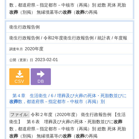
数，都道府県－指定都市－中核市（再掲）別 総数 死体 死胎
改葬
（別掲） 無縁墳墓等の
改葬
（
改葬
の再掲
衛生行政報告例
衛生行政報告例 / 令和2年度衛生行政報告例 / 統計表 / 年度報
2020年度
調査年月
2023-02-01
公開（更新）日
CSV
DB
第４章 生活衛生
6
埋葬及び火葬の死体・死胎数並びに
改葬
数，都道府県－指定都市－中核市（再掲）別
ファイル:
令和２年度（2020年度） 衛生行政報告例 【生活
衛生】 第６表 埋葬及び火葬の死体・死胎数並びに
改葬
数，都道府県－指定都市－中核市（再掲）別 総数 死体 死胎
改葬
（別掲） 無縁墳墓等の
改葬
（
改葬
の再掲