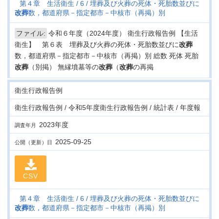
第４章 生活衛生
6
埋葬及び火葬の死体・死胎数並びに
改葬
数，都道府県－指定都市－中核市（再掲）別
ファイル:
令和６年度（2024年度） 衛生行政報告例 【生活
衛生】 第６表 埋葬及び火葬の死体・死胎数並びに
改葬
数，都道府県－指定都市－中核市（再掲）別 総数 死体 死胎
改葬
（別掲） 無縁墳墓等の
改葬
（
改葬
の再掲
衛生行政報告例
衛生行政報告例 / 令和5年度衛生行政報告例 / 統計表 / 年度報
2023年度
調査年月
2025-09-25
公開（更新）日
CSV
第４章 生活衛生
6
埋葬及び火葬の死体・死胎数並びに
改葬
数，都道府県－指定都市－中核市（再掲）別