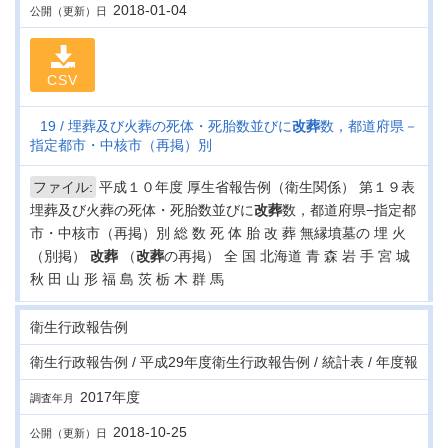
2018-01-04
公開（更新）日
CSV
19
埋葬及び火葬の死体・死胎数並びに
改葬
数，都道府県－
指定都市・中核市（再掲）別
ファイル:
平成１０年度 厚生省報告例（衛生関係） 第１９表
埋葬及び火葬の死体・死胎数並びに
改葬
数，都道府県−指定都
市・中核市（再掲）別 総 数 死 体 胎 改 葬 無縁墳墓の 埋 火
（別掲）
改葬
（
改葬
の再掲） 全 国 北海道 青 森 岩 手 宮 城
秋 田 山 形 福 島 茨 栃 木 群 馬
衛生行政報告例
衛生行政報告例 / 平成29年度衛生行政報告例 / 統計表 / 年度報
2017年度
調査年月
2018-10-25
公開（更新）日