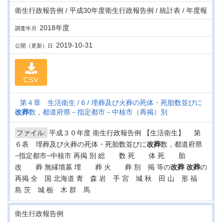
衛生行政報告例 / 平成30年度衛生行政報告例 / 統計表 / 年度報
2018年度
調査年月
2019-10-31
公開（更新）日
CSV
第４章 生活衛生
6
埋葬及び火葬の死体・死胎数並びに
改葬
数，都道府県－指定都市－中核市（再掲）別
ファイル:
平成３０年度 衛生行政報告例 【生活衛生】 第
６表 埋葬及び火葬の死体・死胎数並びに
改葬
数，都道府県
−指定都市−中核市 再掲 別 総 数 死 体 死 胎
改 葬 無縁墳墓 埋 葬 火 葬 別 掲 等の
改葬
改葬
の
再掲 全 国 北海道 青 森 岩 手 宮 城 秋 田 山 形 福
島 茨 城 栃 木 群 馬
衛生行政報告例