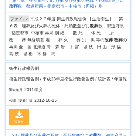
第４章 生活衛生
6
埋葬及び火葬の死体・死胎数並びに
改葬
数，都道府県－指定都市－中核市（再掲）別
ファイル:
平成２７年度 衛生行政報告例 【生活衛生】 第
６表 埋葬及び火葬の死体・死胎数並びに
改葬
数，都道府県
−指定都市−中核市 再掲 別 総 数 死 体 死 胎
改 葬 無縁墳墓 埋 葬 火 葬 別 掲 等の
改葬
改葬
の
再掲 全 国 北海道 青 森 岩 手 宮 城 秋 田 山 形 福
島 茨 城 栃 木 群 馬
衛生行政報告例
衛生行政報告例 / 平成23年度衛生行政報告例 / 統計表 / 年度報
2011年度
調査年月
2012-10-25
公開（更新）日
CSV
23
埋葬及び火葬の死体・死胎数並びに
改葬
数，都道府県－