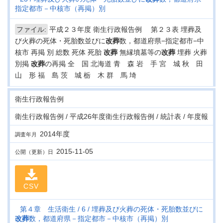
指定都市－中核市（再掲）別
ファイル:
平成２３年度 衛生行政報告例 第２３表 埋葬及
び火葬の死体・死胎数並びに
改葬
数，都道府県−指定都市−中
核市 再掲 別 総数 死体 死胎
改葬
無縁墳墓等の
改葬
埋葬 火葬
別掲
改葬
の再掲 全 国 北海道 青 森 岩 手 宮 城 秋 田
山 形 福 島 茨 城 栃 木 群 馬 埼
衛生行政報告例
衛生行政報告例 / 平成26年度衛生行政報告例 / 統計表 / 年度報
2014年度
調査年月
2015-11-05
公開（更新）日
CSV
第４章 生活衛生
6
埋葬及び火葬の死体・死胎数並びに
改葬
数，都道府県－指定都市－中核市（再掲）別