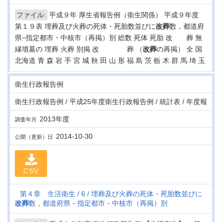
ファイル:
平成９年 厚生省報告例（衛生関係） 平成９年度
第１９表 埋葬及び火葬の死体・死胎数並びに
改葬
数，都道府
県−指定都市・中核市（再掲）別 総数 死体 死胎 改 葬 無
縁墳墓の 埋葬 火葬 別掲 改 葬 （
改葬
の再掲） 全 国
北海道 青 森 岩 手 宮 城 秋 田 山 形 福 島 茨 栃 木 群 馬 埼 玉
衛生行政報告例
衛生行政報告例 / 平成25年度衛生行政報告例 / 統計表 / 年度報
2013年度
調査年月
2014-10-30
公開（更新）日
CSV
第４章 生活衛生
6
埋葬及び火葬の死体・死胎数並びに
改葬
数，都道府県－指定都市－中核市（再掲）別