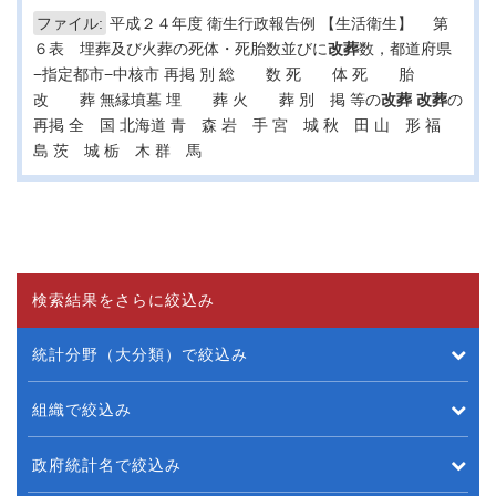
ファイル:
平成２４年度 衛生行政報告例 【生活衛生】 第
６表 埋葬及び火葬の死体・死胎数並びに
改葬
数，都道府県
−指定都市−中核市 再掲 別 総 数 死 体 死 胎
改 葬 無縁墳墓 埋 葬 火 葬 別 掲 等の
改葬
改葬
の
再掲 全 国 北海道 青 森 岩 手 宮 城 秋 田 山 形 福
島 茨 城 栃 木 群 馬
検索結果をさらに絞込み
統計分野（大分類）で絞込み
組織で絞込み
政府統計名で絞込み