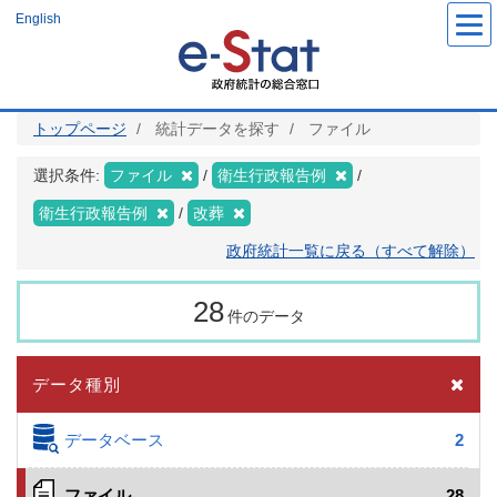
メ
English
イ
ン
コ
ン
テ
ン
ツ
トップページ
統計データを探す
ファイル
に
移
動
選択条件:
ファイル
衛生行政報告例
衛生行政報告例
改葬
政府統計一覧に戻る（すべて解除）
28
件のデータ
データ種別
データベース
2
ファイル
28