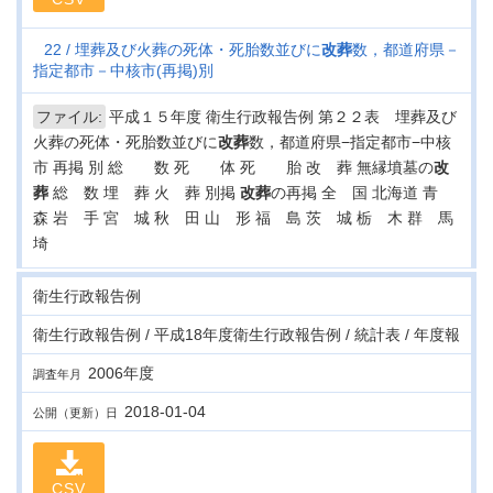
22
埋葬及び火葬の死体・死胎数並びに
改葬
数，都道府県－
指定都市－中核市(再掲)別
ファイル:
平成１５年度 衛生行政報告例 第２２表 埋葬及び
火葬の死体・死胎数並びに
改葬
数，都道府県−指定都市−中核
市 再掲 別 総 数 死 体 死 胎 改 葬 無縁墳墓の
改
葬
総 数 埋 葬 火 葬 別掲
改葬
の再掲 全 国 北海道 青
森 岩 手 宮 城 秋 田 山 形 福 島 茨 城 栃 木 群 馬
埼
衛生行政報告例
衛生行政報告例 / 平成18年度衛生行政報告例 / 統計表 / 年度報
2006年度
調査年月
2018-01-04
公開（更新）日
CSV