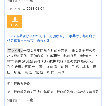
2008年度
調査年月
2018-01-04
公開（更新）日
CSV
23
埋葬及び火葬の死体・死胎数並びに
改葬
数，都道府県－
指定都市－中核市（再掲）別
ファイル:
平成２０年度 衛生行政報告例 第２３表 埋葬及
び火葬の死体・死胎数並びに
改葬
数，都道府県−指定都市−中
核市 再掲 別 総数 死体 死胎
改葬
無縁墳墓の
改葬
埋葬 火葬
別掲
改葬
の再掲 全 国 北海道 青 森 岩 手 宮 城 秋 田
山 形 福 島 茨 城 栃 木 群 馬 埼
衛生行政報告例
衛生行政報告例 / 平成10年度衛生行政報告例 / 統計表 / 年度報
1998年度
調査年月