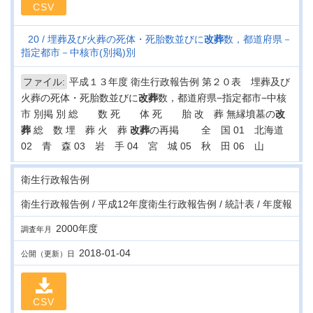
CSV
20
埋葬及び火葬の死体・死胎数並びに
改葬
数，都道府県－
指定都市－中核市(別掲)別
ファイル:
平成１３年度 衛生行政報告例 第２０表 埋葬及び
火葬の死体・死胎数並びに
改葬
数，都道府県−指定都市−中核
市 別掲 別 総 数 死 体 死 胎 改 葬 無縁墳墓の
改
葬
総 数 埋 葬 火 葬
改葬
の再掲 全 国 01 北海道
02 青 森 03 岩 手 04 宮 城 05 秋 田 06 山
衛生行政報告例
衛生行政報告例 / 平成12年度衛生行政報告例 / 統計表 / 年度報
2000年度
調査年月
2018-01-04
公開（更新）日
CSV