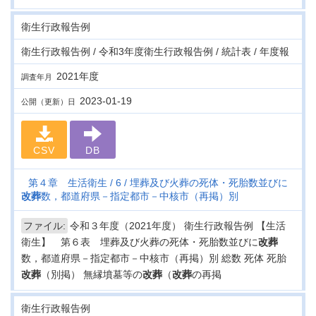
衛生行政報告例
衛生行政報告例 / 令和3年度衛生行政報告例 / 統計表 / 年度報
2021年度
調査年月
2023-01-19
公開（更新）日
CSV
DB
第４章 生活衛生
6
埋葬及び火葬の死体・死胎数並びに
改葬
数，都道府県－指定都市－中核市（再掲）別
ファイル:
令和３年度（2021年度） 衛生行政報告例 【生活
衛生】 第６表 埋葬及び火葬の死体・死胎数並びに
改葬
数，都道府県－指定都市－中核市（再掲）別 総数 死体 死胎
改葬
（別掲） 無縁墳墓等の
改葬
（
改葬
の再掲
衛生行政報告例