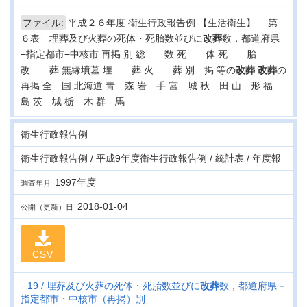
ファイル:
平成２６年度 衛生行政報告例 【生活衛生】 第
６表 埋葬及び火葬の死体・死胎数並びに
改葬
数，都道府県
−指定都市−中核市 再掲 別 総 数 死 体 死 胎
改 葬 無縁墳墓 埋 葬 火 葬 別 掲 等の
改葬
改葬
の
再掲 全 国 北海道 青 森 岩 手 宮 城 秋 田 山 形 福
島 茨 城 栃 木 群 馬
衛生行政報告例
衛生行政報告例 / 平成9年度衛生行政報告例 / 統計表 / 年度報
1997年度
調査年月
2018-01-04
公開（更新）日
CSV
19
埋葬及び火葬の死体・死胎数並びに
改葬
数，都道府県－
指定都市・中核市（再掲）別