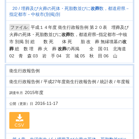
20
埋葬及び火葬の死体・死胎数並びに
改葬
数，都道府県－
指定都市－中核市(別掲)別
ファイル:
平成１４年度 衛生行政報告例 第２０表 埋葬及び
火葬の死体・死胎数並びに
改葬
数，都道府県−指定都市−中核
市 別掲 別 総 数 死 体 死 胎 改 葬 無縁墳墓の
改
葬
総 数 埋 葬 火 葬
改葬
の再掲 全 国 01 北海道
02 青 森 03 岩 手 04 宮 城 05 秋 田 06 山
衛生行政報告例
衛生行政報告例 / 平成27年度衛生行政報告例 / 統計表 / 年度報
2015年度
調査年月
2016-11-17
公開（更新）日
CSV