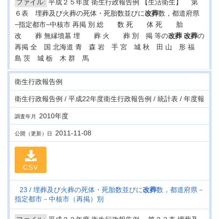
ファイル:
平成２５年度 衛生行政報告例 【生活衛生】 第
６表 埋葬及び火葬の死体・死胎数並びに
改葬
数，都道府県
−指定都市−中核市 再掲 別 総 数 死 体 死 胎
改 葬 無縁墳墓 埋 葬 火 葬 別 掲 等の
改葬
改葬
の
再掲 全 国 北海道 青 森 岩 手 宮 城 秋 田 山 形 福
島 茨 城 栃 木 群 馬
衛生行政報告例
衛生行政報告例 / 平成22年度衛生行政報告例 / 統計表 / 年度報
2010年度
調査年月
2011-11-08
公開（更新）日
CSV
23
埋葬及び火葬の死体・死胎数並びに
改葬
数，都道府県－
指定都市－中核市（再掲）別