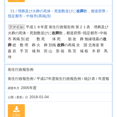
21
埋葬及び火葬の死体・死胎数並びに
改葬
数，都道府県－
指定都市－中核市(再掲)別
ファイル:
平成１８年度 衛生行政報告例 第２１表 埋葬及び
火葬の死体・死胎数並びに
改葬
数，都道府県−指定都市−中核
市 再掲 別 総 数 死 体 死 胎 改 葬 無縁墳墓の
改
葬
総 数 埋 葬 火 葬 別掲
改葬
の再掲 全 国 北海道 青
森 岩 手 宮 城 秋 田 山 形 福 島 茨 城 栃 木 群 馬
埼
衛生行政報告例
衛生行政報告例 / 平成17年度衛生行政報告例 / 統計表 / 年度報
2005年度
調査年月
2018-01-04
公開（更新）日
CSV