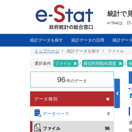
メ
イ
ン
統計で
コ
ン
テ
e-Stat
ン
ツ
に
移
統計データを探す
統計データの活用
統計デー
動
トップページ
統計データを探す
ファイル
選択条件:
ファイル
通信利用動向調査
96
件のデータ
データ種別
データベース
0
ファイル
96