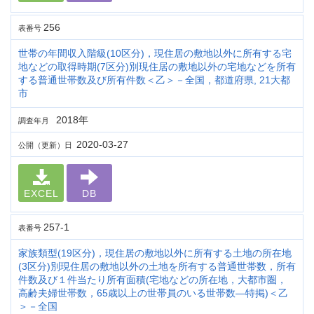
256
表番号
世帯の年間収入階級(10区分)，現住居の敷地以外に所有する宅
地などの取得時期(7区分)別現住居の敷地以外の宅地などを所有
する普通世帯数及び所有件数＜乙＞－全国，都道府県, 21大都
市
2018年
調査年月
2020-03-27
公開（更新）日
EXCEL
DB
257-1
表番号
家族類型(19区分)，現住居の敷地以外に所有する土地の所在地
(3区分)別現住居の敷地以外の土地を所有する普通世帯数，所有
件数及び１件当たり所有面積(宅地などの所在地，大都市圏，
高齢夫婦世帯数，65歳以上の世帯員のいる世帯数―特掲)＜乙
＞－全国