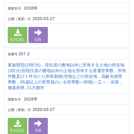
2018年
調査年月
2020-03-27
公開（更新）日
EXCEL
DB
257-2
表番号
家族類型(19区分)，現住居の敷地以外に所有する土地の所在地
(3区分)別現住居の敷地以外の土地を所有する普通世帯数，所有
件数及び１件当たり所有面積(宅地などの所在地，高齢夫婦世
帯数，65歳以上の世帯員のいる世帯数―特掲)＜乙＞－全国，
都道府県, 21大都市
2018年
調査年月
2020-03-27
公開（更新）日
EXCEL
DB