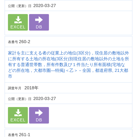
2020-03-27
公開（更新）日
EXCEL
DB
260-2
表番号
家計を主に支える者の従業上の地位(3区分)，現住居の敷地以外
に所有する土地の所在地(3区分)別現住居の敷地以外の土地を所
有する普通世帯数，所有件数及び１件当たり所有面積(宅地な
どの所在地，大都市圏―特掲)＜乙＞－全国，都道府県, 21大都
市
2018年
調査年月
2020-03-27
公開（更新）日
EXCEL
DB
261-1
表番号