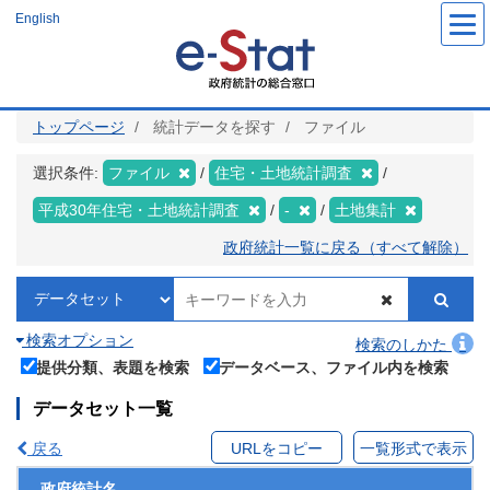
メ
English
イ
ン
コ
ン
テ
ン
ツ
トップページ
統計データを探す
ファイル
に
移
動
選択条件:
ファイル
住宅・土地統計調査
平成30年住宅・土地統計調査
-
土地集計
政府統計一覧に戻る（すべて解除）
検索オプション
検索のしかた
提供分類、表題を検索
データベース、ファイル内を検索
データセット一覧
戻る
URLをコピー
一覧形式で表示
政府統計名