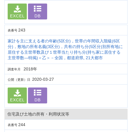
EXCEL
DB
243
表番号
家計を主に支える者の年齢(5区分)，世帯の年間収入階級(6区
分)，敷地の所有名義(3区分)，共有の持ち分(5区分)別所有地に
居住する主世帯数及び１世帯当たり持ち分(持ち家に居住する
主世帯数―特掲)＜乙＞－全国，都道府県, 21大都市
2018年
調査年月
2020-03-27
公開（更新）日
EXCEL
DB
住宅及び土地の所有・利用状況等
244
表番号