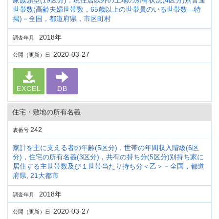
家族類型(19区分)，現住居以外の土地の所有状況(4区分)別普通
世帯数(高齢夫婦世帯数，65歳以上の世帯員のいる世帯数―特
掲)－全国，都道府県，市区町村
2018年
調査年月
2020-03-27
公開（更新）日
EXCEL
DB
住宅・敷地の所有名義
242
表番号
家計を主に支える者の年齢(5区分)，世帯の年間収入階級(6区
分)，住宅の所有名義(3区分)，共有の持ち分(5区分)別持ち家に
居住する主世帯数及び１世帯当たり持ち分＜乙＞－全国，都道
府県, 21大都市
2018年
調査年月
2020-03-27
公開（更新）日