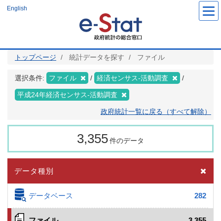
メ
English
イ
ン
コ
ン
テ
ン
ツ
トップページ
統計データを探す
ファイル
に
移
動
選択条件:
ファイル
経済センサス‐活動調査
平成24年経済センサス‐活動調査
政府統計一覧に戻る（すべて解除）
3,355
件のデータ
データ種別
データベース
282
ファイル
3,355