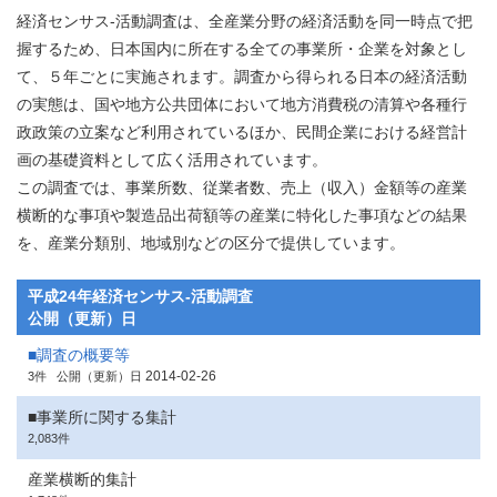
経済センサス‐活動調査は、全産業分野の経済活動を同一時点で把
握するため、日本国内に所在する全ての事業所・企業を対象とし
て、５年ごとに実施されます。調査から得られる日本の経済活動
の実態は、国や地方公共団体において地方消費税の清算や各種行
政政策の立案など利用されているほか、民間企業における経営計
画の基礎資料として広く活用されています。
この調査では、事業所数、従業者数、売上（収入）金額等の産業
横断的な事項や製造品出荷額等の産業に特化した事項などの結果
を、産業分類別、地域別などの区分で提供しています。
平成24年経済センサス‐活動調査
公開（更新）日
■調査の概要等
2014-02-26
3件
公開（更新）日
■事業所に関する集計
2,083件
産業横断的集計