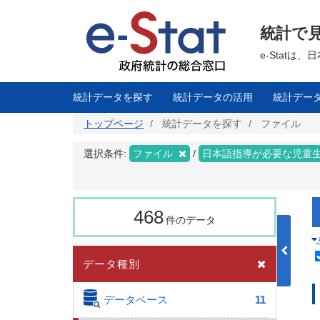
メ
イ
ン
統計で
コ
ン
テ
e-Stat
ン
ツ
に
移
統計データを探す
統計データの活用
統計デー
動
トップページ
統計データを探す
ファイル
選択条件:
ファイル
日本語指導が必要な児童
468
件のデータ
データ種別
データベース
11