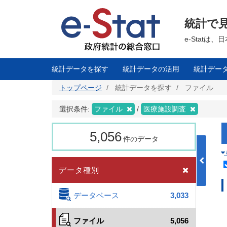
メ
イ
ン
統計で
コ
ン
テ
e-Stat
ン
ツ
に
移
統計データを探す
統計データの活用
統計デー
動
トップページ
統計データを探す
ファイル
選択条件:
ファイル
医療施設調査
5,056
件のデータ
データ種別
データベース
3,033
ファイル
5,056