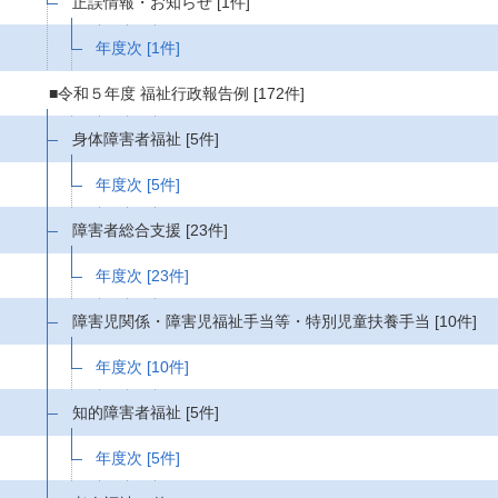
正誤情報・お知らせ
[1件]
年度次
[1件]
■令和５年度 福祉行政報告例
[172件]
身体障害者福祉
[5件]
年度次
[5件]
障害者総合支援
[23件]
年度次
[23件]
障害児関係・障害児福祉手当等・特別児童扶養手当
[10件]
年度次
[10件]
知的障害者福祉
[5件]
年度次
[5件]