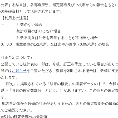
公表する結果は、各都道府県、指定都市及び中核市からの報告をもとに
めの基礎資料として活用されています。
【利用上の注意】
－ 計数のない場合
・ 統計項目のありえない場合
… 計数不明又は計数を表章することが不適当な場合
0、0.0 表章単位の1/2未満、又は比率が微少（0.05未満）の場合
（訂正予定について）
公開している統計表の一部は、今後、訂正を予定している場合があり
詳細は
お知らせ
をご覧いただき、数値を利用される場合は、数値に変
いたします。
「月次」に掲載されている「結果の概要」の図表データの中で、令和４
（以下「各月の確定数部分」という。）がありますが、この各月の確定
ます。
地方自治体から数値の訂正がありうるため、各月の確定数部分の最新の数
にてご確認ください。
○各月の確定数部分の最新値