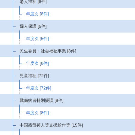
老人福祉
[8件]
年度次
[8件]
婦人保護
[5件]
年度次
[5件]
民生委員・社会福祉事業
[8件]
年度次
[8件]
児童福祉
[72件]
年度次
[72件]
戦傷病者特別援護
[8件]
年度次
[8件]
中国残留邦人等支援給付等
[15件]