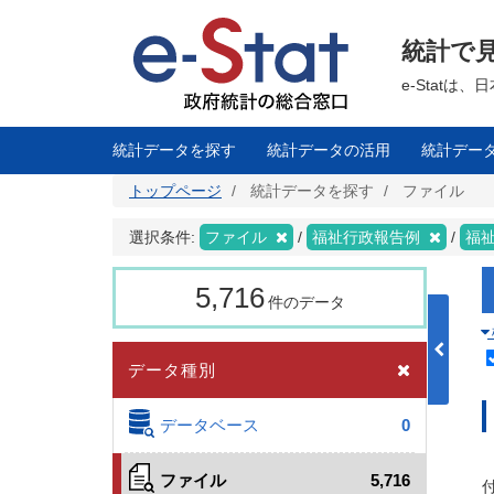
メ
イ
ン
統計で
コ
ン
テ
e-Stat
ン
ツ
に
移
統計データを探す
統計データの活用
統計デー
動
トップページ
統計データを探す
ファイル
選択条件:
ファイル
福祉行政報告例
福
5,716
件のデータ
データ種別
データベース
0
ファイル
5,716