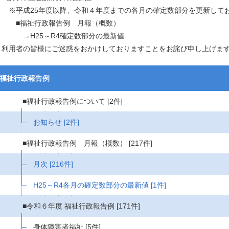
※平成25年度以降、令和４年度までの各月の確定数部分を更新して
■福祉行政報告例 月報（概数）
→H25～R4確定数部分の最新値
利用者の皆様にご迷惑をおかけしておりますことをお詫び申し上げま
福祉行政報告例
■福祉行政報告例について
[2件]
お知らせ
[2件]
■福祉行政報告例 月報（概数）
[217件]
月次
[216件]
H25～R4各月の確定数部分の最新値
[1件]
■令和６年度 福祉行政報告例
[171件]
身体障害者福祉
[5件]