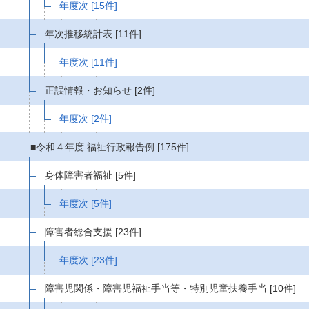
年度次
[15件]
年次推移統計表
[11件]
年度次
[11件]
正誤情報・お知らせ
[2件]
年度次
[2件]
■令和４年度 福祉行政報告例
[175件]
身体障害者福祉
[5件]
年度次
[5件]
障害者総合支援
[23件]
年度次
[23件]
障害児関係・障害児福祉手当等・特別児童扶養手当
[10件]