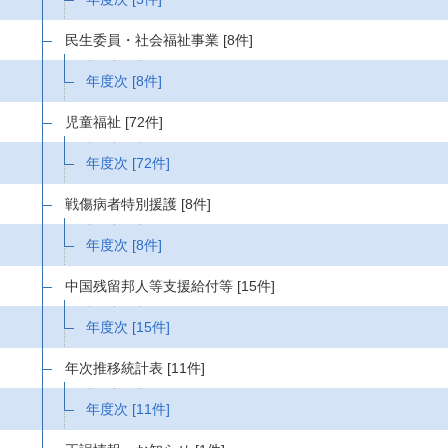
民生委員・社会福祉事業
[8件]
年度次
[8件]
児童福祉
[72件]
年度次
[72件]
戦傷病者特別援護
[8件]
年度次
[8件]
中国残留邦人等支援給付等
[15件]
年度次
[15件]
年次推移統計表
[11件]
年度次
[11件]