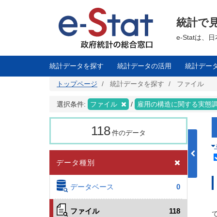
メ
イ
ン
統計で
コ
ン
テ
e-Stat
ン
ツ
に
移
統計データを探す
統計データの活用
統計デー
動
トップページ
統計データを探す
ファイル
選択条件:
ファイル
雇用の構造に関する実態
118
件のデータ
データ種別
データベース
0
ファイル
118