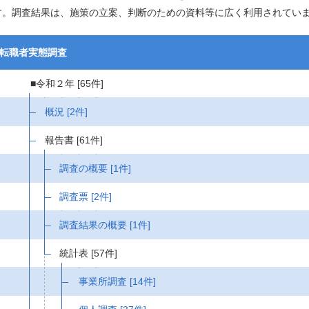
す。調査結果は、施策の立案、判断のための資料等に広く利用されてい
転職者実態調査
■令和２年
[65件]
概況
[2件]
報告書
[61件]
調査の概要
[1件]
調査票
[2件]
調査結果の概要
[1件]
統計表
[57件]
事業所調査
[14件]