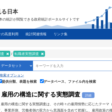
見る日本
は、日本の統計が閲覧できる政府統計ポータルサイトです
タの高度利用
統計関連情報
リンク集
調査
転職者実態調査
検索オプション
提供分類、表題を検索
データベース、ファイル内を検索
雇用の構造に関する実態調査
詳細
雇用の構造に関する実態調査は、その時々の雇用情勢に応じたテーマ（
て、事業所側、労働者側の双方から意識面を含めて把握し、雇用政策の