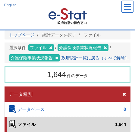
メ
English
イ
ン
コ
ン
テ
ン
ツ
トップページ
統計データを探す
ファイル
に
移
動
選択条件:
ファイル
介護保険事業状況報告
介護保険事業状況報告
政府統計一覧に戻る（すべて解除）
1,644
件のデータ
データ種別
データベース
0
ファイル
1,644