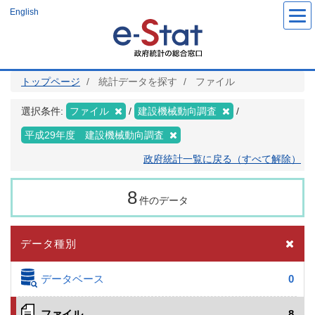
メ
English
イ
ン
コ
ン
テ
ン
ツ
トップページ
統計データを探す
ファイル
に
移
動
選択条件:
ファイル
建設機械動向調査
平成29年度 建設機械動向調査
政府統計一覧に戻る（すべて解除）
8
件のデータ
データ種別
データベース
0
ファイル
8