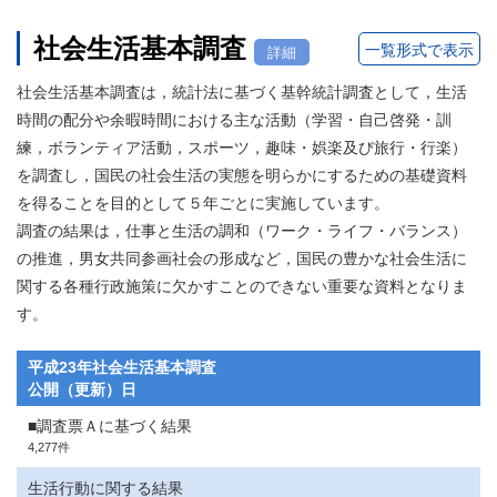
社会生活基本調査
一覧形式で表示
詳細
社会生活基本調査は，統計法に基づく基幹統計調査として，生活
時間の配分や余暇時間における主な活動（学習・自己啓発・訓
練，ボランティア活動，スポーツ，趣味・娯楽及び旅行・行楽）
を調査し，国民の社会生活の実態を明らかにするための基礎資料
を得ることを目的として５年ごとに実施しています。
調査の結果は，仕事と生活の調和（ワーク・ライフ・バランス）
の推進，男女共同参画社会の形成など，国民の豊かな社会生活に
関する各種行政施策に欠かすことのできない重要な資料となりま
す。
平成23年社会生活基本調査
公開（更新）日
■調査票Ａに基づく結果
4,277件
生活行動に関する結果