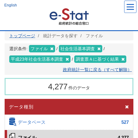
メ
English
イ
ン
コ
ン
テ
ン
ツ
トップページ
統計データを探す
ファイル
に
移
動
選択条件:
ファイル
社会生活基本調査
平成23年社会生活基本調査
調査票Ａに基づく結果
政府統計一覧に戻る（すべて解除）
4,277
件のデータ
データ種別
データベース
527
ファイル
4,277