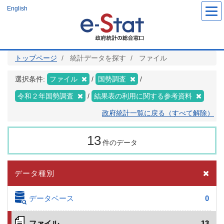
メ
English
イ
ン
コ
ン
テ
ン
ツ
トップページ
統計データを探す
ファイル
に
移
動
選択条件:
ファイル
国勢調査
令和２年国勢調査
結果表の利用に関する参考資料
政府統計一覧に戻る（すべて解除）
13
件のデータ
データ種別
データベース
0
ファイル
13