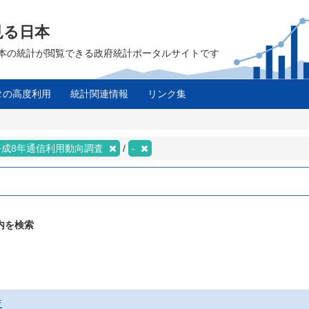
見る日本
は、日本の統計が閲覧できる政府統計ポータルサイトです
タの高度利用
統計関連情報
リンク集
平成8年通信利用動向調査
-
内を検索
査