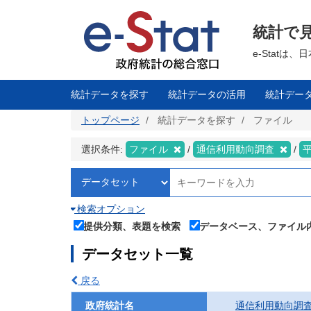
メ
イ
ン
統計で
コ
ン
テ
e-Stat
ン
ツ
に
移
統計データを探す
統計データの活用
統計デー
動
トップページ
統計データを探す
ファイル
選択条件:
ファイル
通信利用動向調査
検索オプション
提供分類、表題を検索
データベース、ファイル
データセット一覧
戻る
政府統計名
通信利用動向調