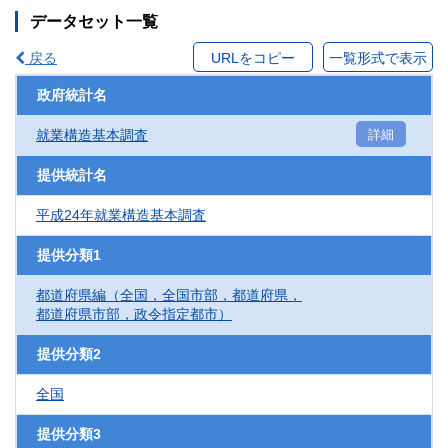
データセット一覧
戻る
URLをコピー
一覧形式で表示
政府統計名
就業構造基本調査
詳細
提供統計名
平成24年就業構造基本調査
提供分類1
都道府県編（全国，全国市部，都道府県，
都道府県市部，政令指定都市）
提供分類2
全国
提供分類3