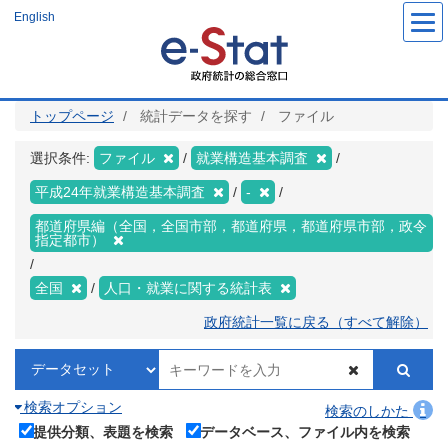
メ
English
イ
ン
コ
ン
テ
ン
ツ
トップページ
統計データを探す
ファイル
に
移
動
選択条件:
ファイル
就業構造基本調査
平成24年就業構造基本調査
-
都道府県編（全国，全国市部，都道府県，都道府県市部，政令
指定都市）
全国
人口・就業に関する統計表
政府統計一覧に戻る（すべて解除）
検索オプション
検索のしかた
提供分類、表題を検索
データベース、ファイル内を検索