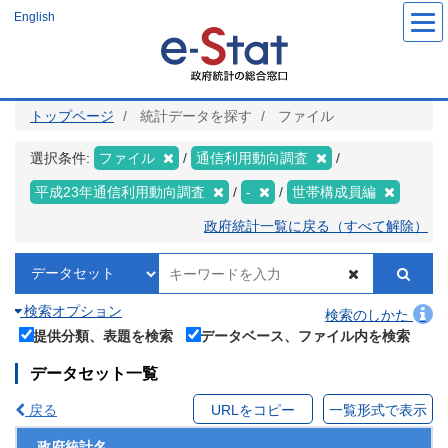
メ
English
イ
ン
コ
ン
テ
ン
ツ
トップページ
統計データを探す
ファイル
に
移
動
選択条件:
ファイル
通信利用動向調査
平成23年通信利用動向調査
-
世帯構成員編
政府統計一覧に戻る（すべて解除）
検索オプション
検索のしかた
提供分類、表題を検索
データベース、ファイル内を検索
データセット一覧
戻る
URLをコピー
一覧形式で表示
政府統計名