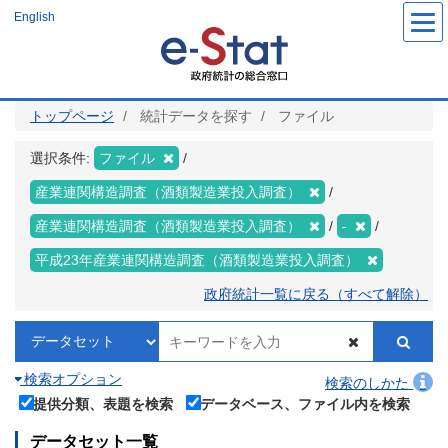
メ
English
イ
ン
コ
ン
テ
ン
ツ
トップページ
統計データを探す
ファイル
に
移
動
選択条件:
ファイル
産業連関構造調査（酒類製造業投入調査）
産業連関構造調査（酒類製造業投入調査）
-
平成23年産業連関構造調査（酒類製造業投入調査）
政府統計一覧に戻る（すべて解除）
検索オプション
検索のしかた
提供分類、表題を検索
データベース、ファイル内を検索
データセット一覧