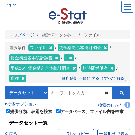
メ
English
イ
ン
コ
ン
テ
ン
ツ
トップページ
統計データを探す
ファイル
に
移
動
選択条件:
ファイル
賃金構造基本統計調査
賃金構造基本統計調査
-
平成26年賃金構造基本統計調査
短時間労働者
職種
政府統計一覧に戻る（すべて解除）
検索オプション
検索のしかた
提供分類、表題を検索
データベース、ファイル内を検索
データセット一覧
戻る
URLをコピー
一覧形式で表示