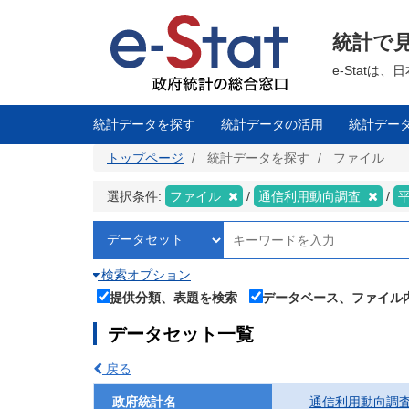
メ
イ
ン
統計で
コ
ン
テ
e-Stat
ン
ツ
に
移
統計データを探す
統計データの活用
統計デー
動
トップページ
統計データを探す
ファイル
選択条件:
ファイル
通信利用動向調査
検索オプション
提供分類、表題を検索
データベース、ファイル
データセット一覧
戻る
政府統計名
通信利用動向調