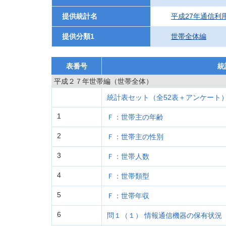
提供統計名
平成27年通信利
提供分類1
世帯全体編
表番号
統
平成２７年世帯編（世帯全体）
統計表セット（全52表＋アンケート
1
Ｆ：世帯主の年齢
2
Ｆ：世帯主の性別
3
Ｆ：世帯人数
4
Ｆ：世帯類型
5
Ｆ：世帯年収
6
問１（１） 情報通信機器の保有状況