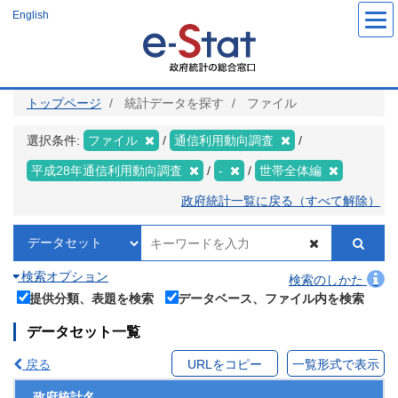
メ
English
イ
ン
コ
ン
テ
ン
ツ
トップページ
統計データを探す
ファイル
に
移
動
選択条件:
ファイル
通信利用動向調査
平成28年通信利用動向調査
-
世帯全体編
政府統計一覧に戻る（すべて解除）
検索オプション
検索のしかた
提供分類、表題を検索
データベース、ファイル内を検索
データセット一覧
戻る
URLをコピー
一覧形式で表示
政府統計名