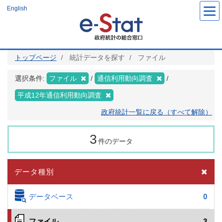
メ
English
イ
ン
コ
ン
テ
ン
ツ
トップページ
統計データを探す
ファイル
に
移
動
選択条件:
ファイル
通信利用動向調査
平成12年通信利用動向調査
政府統計一覧に戻る（すべて解除）
3
件のデータ
データ種別
データベース
0
ファイル
3