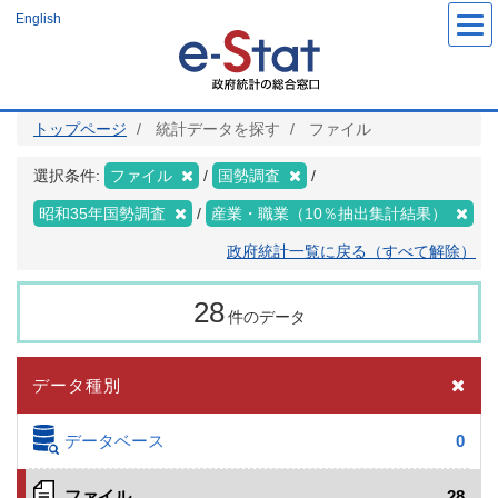
メ
English
イ
ン
コ
ン
テ
ン
ツ
トップページ
統計データを探す
ファイル
に
移
動
選択条件:
ファイル
国勢調査
昭和35年国勢調査
産業・職業（10％抽出集計結果）
政府統計一覧に戻る（すべて解除）
28
件のデータ
データ種別
データベース
0
ファイル
28