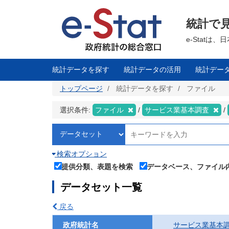
メ
イ
ン
統計で
コ
ン
テ
e-Stat
ン
ツ
に
移
統計データを探す
統計データの活用
統計デー
動
トップページ
統計データを探す
ファイル
選択条件:
ファイル
サービス業基本調査
検索オプション
提供分類、表題を検索
データベース、ファイル
データセット一覧
戻る
政府統計名
サービス業基本