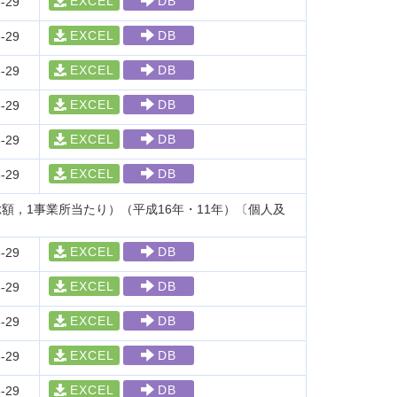
EXCEL
DB
-29
EXCEL
DB
-29
EXCEL
DB
-29
EXCEL
DB
-29
EXCEL
DB
-29
EXCEL
DB
-29
，1事業所当たり）（平成16年・11年）〔個人及
EXCEL
DB
-29
EXCEL
DB
-29
EXCEL
DB
-29
EXCEL
DB
-29
EXCEL
DB
-29