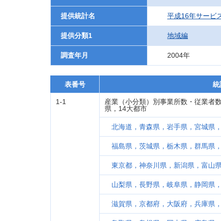
提供統計名
平成16年サービ
提供分類1
地域編
調査年月
2004年
表番号
統
1-1
産業（小分類）別事業所数・従業者数
県，14大都市
北海道，青森県，岩手県，宮城県
福島県，茨城県，栃木県，群馬県
東京都，神奈川県，新潟県，富山
山梨県，長野県，岐阜県，静岡県
滋賀県，京都府，大阪府，兵庫県