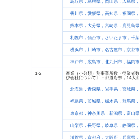
鳥取県，島根県，岡山県，広島県
香川県，愛媛県，高知県，福岡県
熊本県，大分県，宮崎県，鹿児島
札幌市，仙台市，さいたま市，千
横浜市，川崎市，名古屋市，京都
神戸市，広島市，北九州市，福岡
1-2
産業（小分類）別事業所数・従業者数
び会社について〕－都道府県，14大
北海道，青森県，岩手県，宮城県
福島県，茨城県，栃木県，群馬県
東京都，神奈川県，新潟県，富山
山梨県，長野県，岐阜県，静岡県
滋賀県，京都府，大阪府，兵庫県