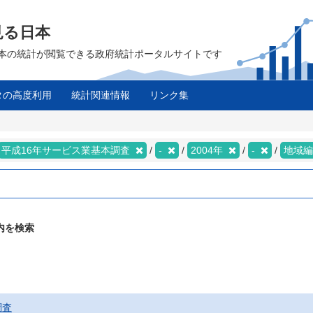
見る日本
は、日本の統計が閲覧できる政府統計ポータルサイトです
タの高度利用
統計関連情報
リンク集
平成16年サービス業基本調査
-
2004年
-
地域
内を検索
調査