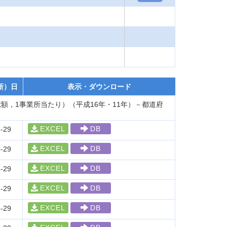
新）日
表示・ダウンロード
，1事業所当たり）（平成16年・11年）－都道府
EXCEL
DB
-29
EXCEL
DB
-29
EXCEL
DB
-29
EXCEL
DB
-29
EXCEL
DB
-29